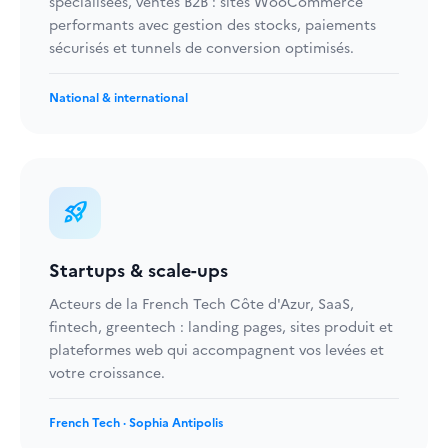
spécialisées, ventes B2B : sites WooCommerce
performants avec gestion des stocks, paiements
sécurisés et tunnels de conversion optimisés.
National & international
rocket_launch
Startups & scale-ups
Acteurs de la French Tech Côte d'Azur, SaaS,
fintech, greentech : landing pages, sites produit et
plateformes web qui accompagnent vos levées et
votre croissance.
French Tech · Sophia Antipolis