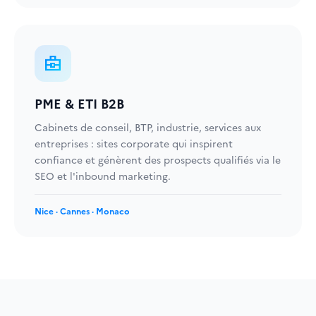
business_center
PME & ETI B2B
Cabinets de conseil, BTP, industrie, services aux
entreprises : sites corporate qui inspirent
confiance et génèrent des prospects qualifiés via le
SEO et l'inbound marketing.
Nice · Cannes · Monaco