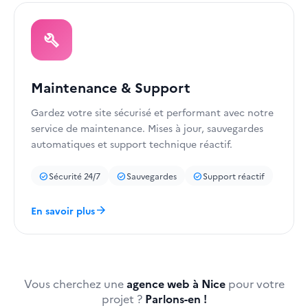
build
Maintenance & Support
Gardez votre site sécurisé et performant avec notre
service de maintenance. Mises à jour, sauvegardes
automatiques et support technique réactif.
Sécurité 24/7
Sauvegardes
Support réactif
check_circle
check_circle
check_circle
arrow_forward
En savoir plus
Vous cherchez une
agence web à Nice
pour votre
projet ?
Parlons-en !