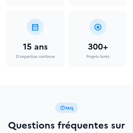
calendar_month
stars
15 ans
300+
D'expertise continue
Projets livrés
help
FAQ
Questions fréquentes sur