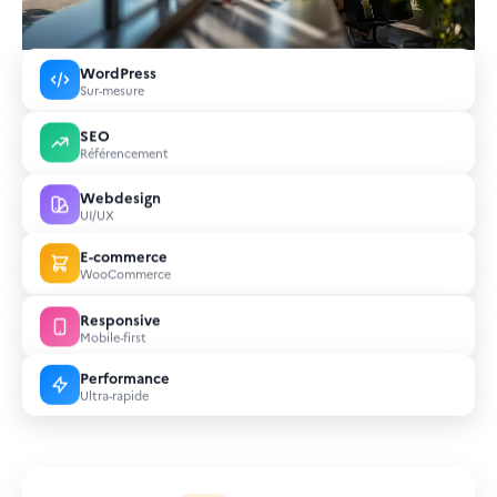
WordPress
Sur-mesure
SEO
Référencement
Webdesign
UI/UX
E-commerce
WooCommerce
Responsive
Mobile-first
Performance
Ultra-rapide