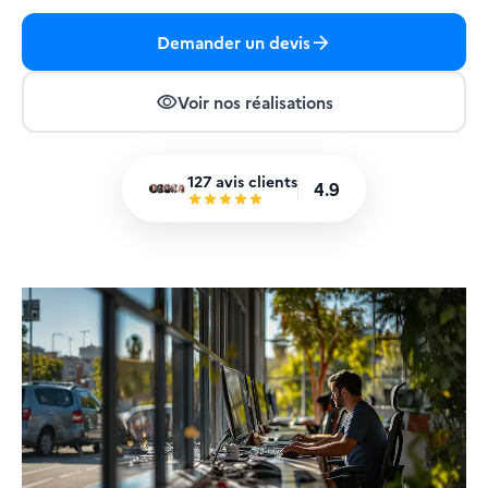
arrow_forward
Demander un devis
visibility
Voir nos réalisations
127
avis clients
4.9