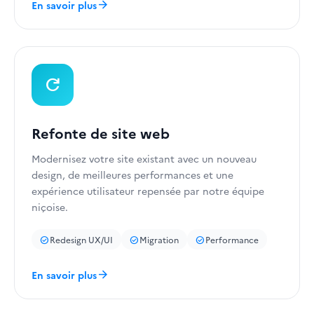
arrow_forward
En savoir plus
refresh
Refonte de site web
Modernisez votre site existant avec un nouveau
design, de meilleures performances et une
expérience utilisateur repensée par notre équipe
niçoise.
Redesign UX/UI
Migration
Performance
check_circle
check_circle
check_circle
arrow_forward
En savoir plus