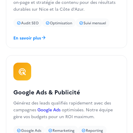
on-page et stratégie de contenu pour des résultats
durables sur Nice et la Côte d'Azur.
Audit SEO
Optimisation
Suivi mensuel
check_circle
check_circle
check_circle
arrow_forward
En savoir plus
ads_click
Google Ads & Publicité
Générez des leads qualifiés rapidement avec des
campagnes
Google Ads
optimisées. Notre équipe
gère vos budgets pour un ROI maximum.
Google Ads
Remarketing
Reporting
check_circle
check_circle
check_circle