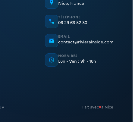
Nice, France
TÉLÉPHONE
06 29 63 52 30
EMAIL
contact@rivierainside.com
HORAIRES
Lun - Ven : 9h - 18h
♥
GV
Fait avec
à Nice