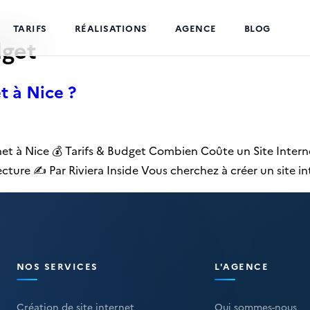
TARIFS
RÉALISATIONS
AGENCE
BLOG
dget
t à Nice ?
net à Nice 💰 Tarifs & Budget Combien Coûte un Site Inter
lecture ✍️ Par Riviera Inside Vous cherchez à créer un site in
NOS SERVICES
L'AGENCE
Création de site internet
Qui sommes-nous