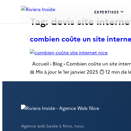
EXPERTISES
Tag:
devis site interne
combien coûte un site interne
Accueil › Blog › Combien coûte un site inter
📅 Mis à jour le 1er janvier 2025 ⏱️ 12 min de 
Agence web basée à Nice, nous