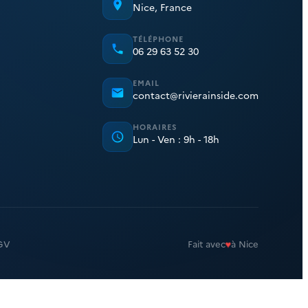
Nice, France
TÉLÉPHONE
06 29 63 52 30
EMAIL
contact@rivierainside.com
HORAIRES
Lun - Ven : 9h - 18h
♥
GV
Fait avec
à Nice