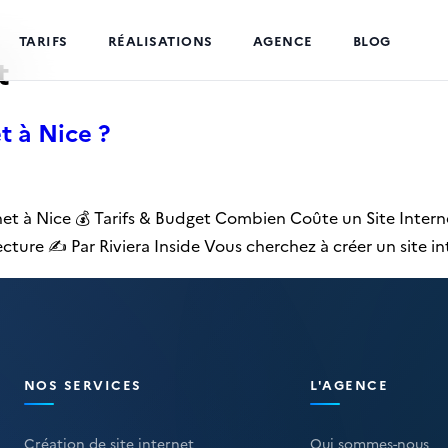
TARIFS
RÉALISATIONS
AGENCE
BLOG
t
t à Nice ?
net à Nice 💰 Tarifs & Budget Combien Coûte un Site Inter
lecture ✍️ Par Riviera Inside Vous cherchez à créer un site in
NOS SERVICES
L'AGENCE
Création de site internet
Qui sommes-nous